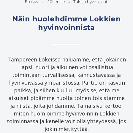
Etusivu
Jäsenille
Tuki ja hyvinvointi
→
→
Näin huolehdimme Lokkien
hyvinvoinnista
Tampereen Lokeissa haluamme, että jokainen
lapsi, nuori ja aikuinen voi osallistua
toimintaan turvallisessa, kannustavassa ja
hyvinvoivassa ympäristössä. Partio on kasvun
paikka, ja siihen kuuluu myös se, että me
aikuiset pidämme huolta toinen toisistamme
ja niistä, joita johdamme. Tämä sivu kertoo,
miten huomioimme hyvinvoinnin Lokkien
toiminnassa ja kenelle voit olla yhteydessä, jos
jokin mietityttää.