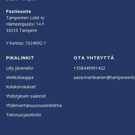
Postiosoite
Tampereen Lokit ry
Hämeenpuisto 14 F
33210 Tampere
Y-tunnus: 1024092-1
PIKALINKIT
OTA YHTEYTTÄ
Liity jäseneksi
+358449991422
Verkkokauppa
aava.martikainen@tampereenlok
Kulukorvaukset
Yhdistyksen säännöt
Yhdenvertaisuussuunnitelma
Tietosuojaseloste