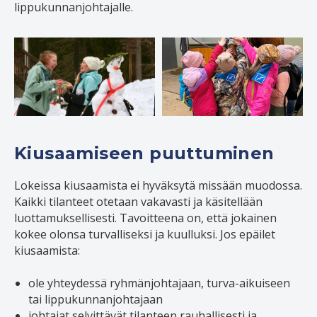
lippukunnanjohtajalle.
Kiusaamiseen puuttuminen
Lokeissa kiusaamista ei hyväksytä missään muodossa.
Kaikki tilanteet otetaan vakavasti ja käsitellään
luottamuksellisesti. Tavoitteena on, että jokainen
kokee olonsa turvalliseksi ja kuulluksi. Jos epäilet
kiusaamista:
ole yhteydessä ryhmänjohtajaan, turva-aikuiseen
tai lippukunnanjohtajaan
johtajat selvittävät tilanteen rauhallisesti ja