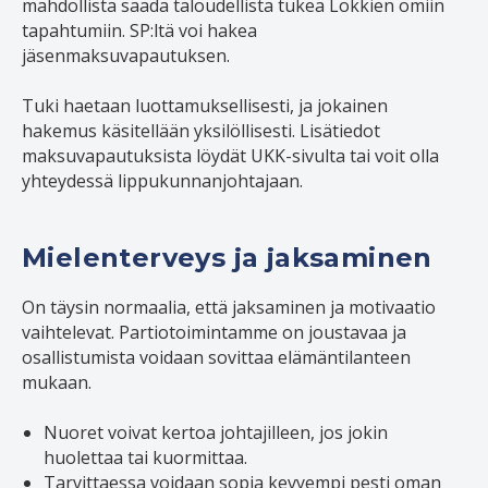
mahdollista saada taloudellista tukea Lokkien omiin
tapahtumiin. SP:ltä voi hakea
jäsenmaksuvapautuksen.
Tuki haetaan luottamuksellisesti, ja jokainen
hakemus käsitellään yksilöllisesti. Lisätiedot
maksuvapautuksista löydät UKK-sivulta tai voit olla
yhteydessä lippukunnanjohtajaan.
Mielenterveys ja jaksaminen
On täysin normaalia, että jaksaminen ja motivaatio
vaihtelevat. Partiotoimintamme on joustavaa ja
osallistumista voidaan sovittaa elämäntilanteen
mukaan.
Nuoret voivat kertoa johtajilleen, jos jokin
huolettaa tai kuormittaa.
Tarvittaessa voidaan sopia kevyempi pesti oman