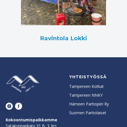
Ravintola Lokki
YHTEISTYÖSSÄ
Tampereen Kotkat
Tampereen NNKY
Hämeen Partiopiiri Ry
Suomen Partiolaiset
Kokoontumispaikkamme
Satakunnankatu 31 B, 3. krs