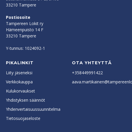
33210 Tampere
Postiosoite
Tampereen Lokit ry
Hämeenpuisto 14 F
33210 Tampere
Y-tunnus: 1024092-1
PIKALINKIT
OTA YHTEYTTÄ
Liity jäseneksi
+358449991422
Verkkokauppa
aava.martikainen@tampereenlok
Kulukorvaukset
Yhdistyksen säännöt
Yhdenvertaisuussuunnitelma
Tietosuojaseloste