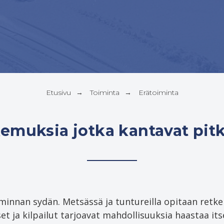
Etusivu
Toiminta
Erätoiminta
→
→
emuksia jotka kantavat pitk
nnan sydän. Metsässä ja tuntureilla opitaan retkei
kset ja kilpailut tarjoavat mahdollisuuksia haastaa i