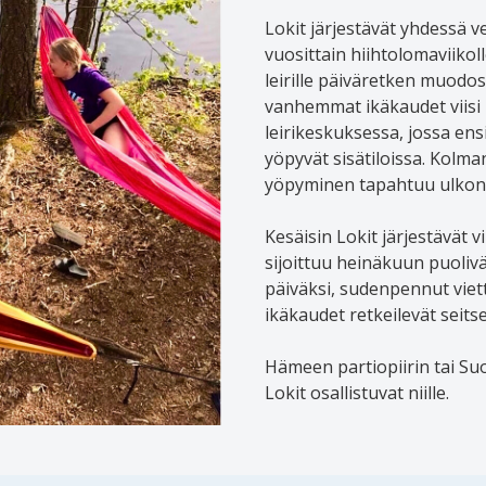
Lokit järjestävät yhdessä 
vuosittain hiihtolomaviikoll
leirille päiväretken muod
vanhemmat ikäkaudet viisi p
leirikeskuksessa, jossa e
yöpyvät sisätiloissa. Kol
yöpyminen tapahtuu ulkona
Kesäisin Lokit järjestävät 
sijoittuu heinäkuun puoliväli
päiväksi, sudenpennut viet
ikäkaudet retkeilevät seit
Hämeen partiopiirin tai Suo
Lokit osallistuvat niille.