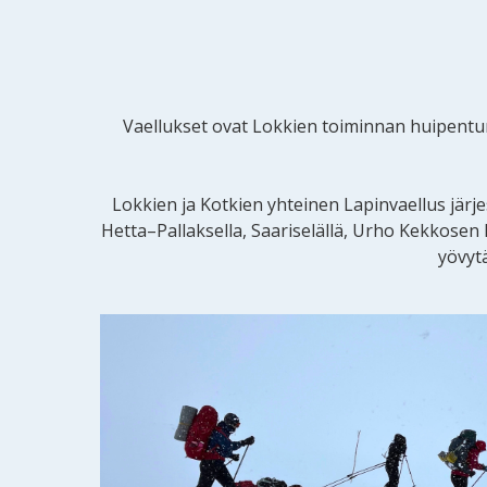
Vaellukset ovat Lokkien toiminnan huipentumi
Lokkien ja Kotkien yhteinen Lapinvaellus jär
Hetta–Pallaksella, Saariselällä, Urho Kekkosen ka
yövytä