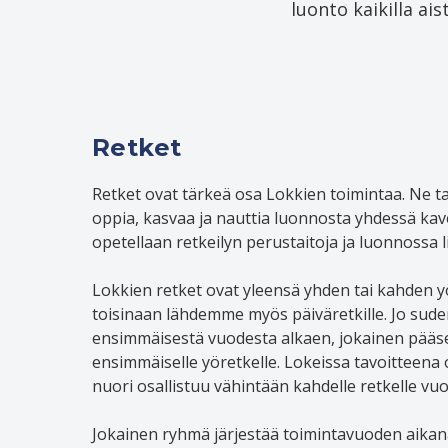
luonto kaikilla ai
Retket
Retket ovat tärkeä osa Lokkien toimintaa. Ne 
oppia, kasvaa ja nauttia luonnosta yhdessä kave
opetellaan retkeilyn perustaitoja ja luonnossa l
Lokkien retket ovat yleensä yhden tai kahden y
toisinaan lähdemme myös päiväretkille. Jo sud
ensimmäisestä vuodesta alkaen, jokainen pää
ensimmäiselle yöretkelle. Lokeissa tavoitteena o
nuori osallistuu vähintään kahdelle retkelle vu
Jokainen ryhmä järjestää toimintavuoden aika