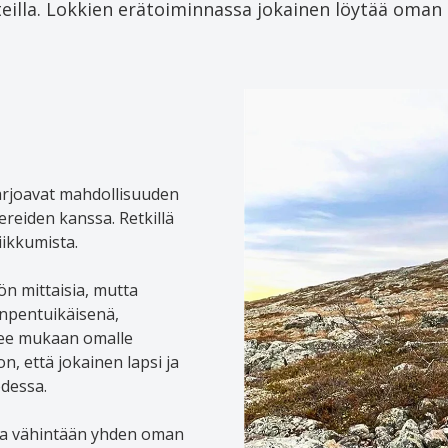
steilla. Lokkien erätoiminnassa jokainen löytää oman 
tarjoavat mahdollisuuden
reiden kanssa. Retkillä
iikkumista.
ön mittaisia, mutta
enpentuikäisenä,
see mukaan omalle
n, että jokainen lapsi ja
odessa.
na vähintään yhden oman