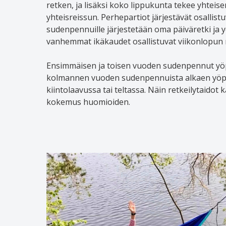
retken, ja lisäksi koko lippukunta tekee yhteis
yhteisreissun. Perhepartiot järjestävät osallistu
sudenpennuille järjestetään oma päiväretki ja y
vanhemmat ikäkaudet osallistuvat viikonlopun 
Ensimmäisen ja toisen vuoden sudenpennut yöpy
kolmannen vuoden sudenpennuista alkaen yöp
kiintolaavussa tai teltassa. Näin retkeilytaidot ka
kokemus huomioiden.