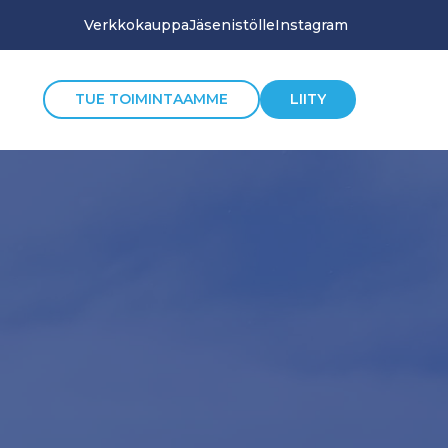
Verkkokauppa
Jäsenistölle
Instagram
TUE TOIMINTAAMME
LIITY