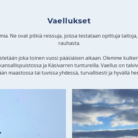
Vaellukset
a. Ne ovat pitkiä reissuja, joissa testataan opittuja taitoj
rauhasta.
jestetään joka toinen vuosi pääsiäisen aikaan. Olemme kulk
nsallispuistossa ja Käsivarren tuntureilla. Vaellus on talvivae
än maastossa tai tuvissa yhdessä, turvallisesti ja hyvällä he