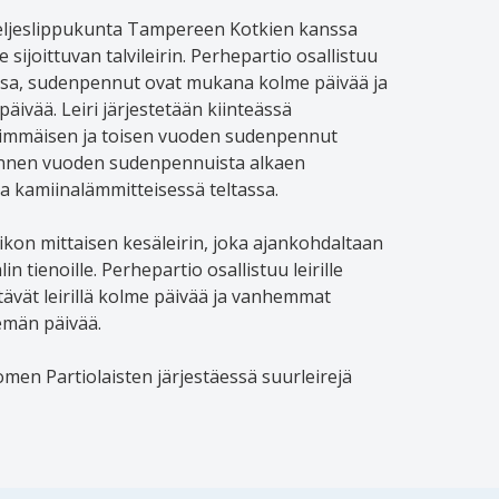
veljeslippukunta Tampereen Kotkien kanssa
e sijoittuvan talvileirin. Perhepartio osallistuu
ossa, sudenpennut ovat mukana kolme päivää ja
äivää. Leiri järjestetään kiinteässä
nsimmäisen ja toisen vuoden sudenpennut
mannen vuoden sudenpennuista alkaen
 kamiinalämmitteisessä teltassa.
viikon mittaisen kesäleirin, joka ajankohdaltaan
n tienoille. Perhepartio osallistuu leirille
tävät leirillä kolme päivää ja vanhemmat
semän päivää.
men Partiolaisten järjestäessä suurleirejä