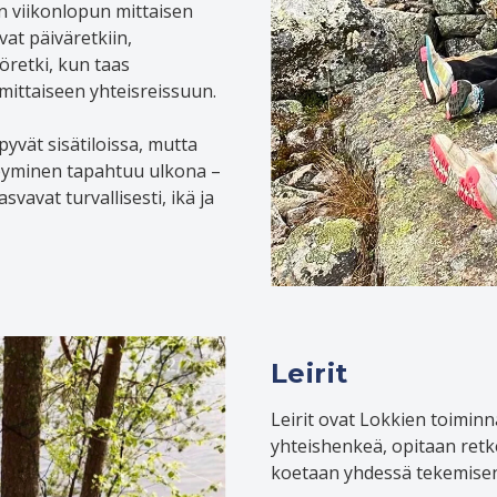
en viikonlopun mittaisen
vat päiväretkiin,
öretki, kun taas
mittaiseen yhteisreissuun.
vät sisätiloissa, mutta
yminen tapahtuu ulkona –
svavat turvallisesti, ikä ja
Leirit
Leirit ovat Lokkien toimin
yhteishenkeä, opitaan retke
koetaan yhdessä tekemisen