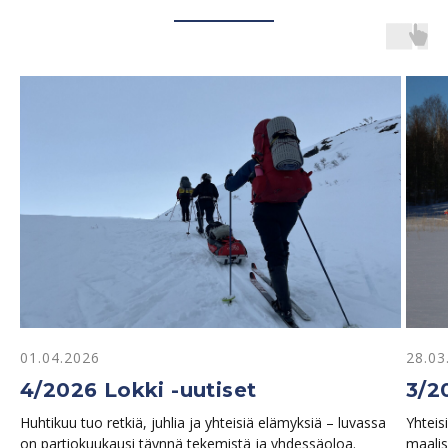
01.04.2026
28.03
4/2026 Lokki -uutiset
3/2
Huhtikuu tuo retkiä, juhlia ja yhteisiä elämyksiä – luvassa
Yhteis
on partiokuukausi täynnä tekemistä ja yhdessäoloa.
maalis