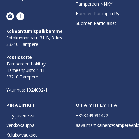
Tampereen NNKY
Hämeen Partiopiiri Ry
Suomen Partiolaiset
Kokoontumispaikkamme
Satakunnankatu 31 B, 3. krs
33210 Tampere
Postiosoite
Tampereen Lokit ry
Hämeenpuisto 14 F
33210 Tampere
Y-tunnus: 1024092-1
PIKALINKIT
OTA YHTEYTTÄ
Liity jäseneksi
+358449991422
Verkkokauppa
aava.martikainen@tampereenlok
Kulukorvaukset