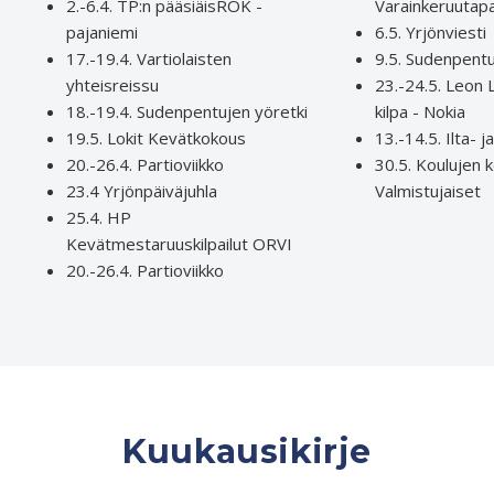
2.-6.4. TP:n pääsiäisROK -
Varainkeruutap
pajaniemi
6.5. Yrjönviesti
17.-19.4. Vartiolaisten
9.5. Sudenpentu
yhteisreissu
23.-24.5. Leon L
18.-19.4. Sudenpentujen yöretki
kilpa - Nokia
19.5. Lokit Kevätkokous
13.-14.5. Ilta- ja
20.-26.4. Partioviikko
30.5.
Koulujen k
23.4 Yrjönpäiväjuhla
Valmistujaiset
25.4. HP
Kevätmestaruuskilpailut ORVI
20.-26.4. Partioviikko
Kuukausikirje