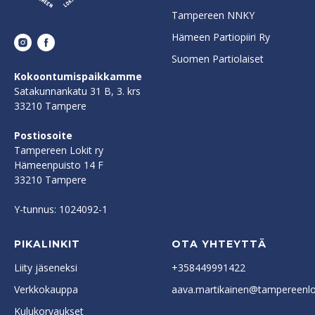
Tampereen NNKY
Hämeen Partiopiiri Ry
Suomen Partiolaiset
Kokoontumispaikkamme
Satakunnankatu 31 B, 3. krs
33210 Tampere
Postiosoite
Tampereen Lokit ry
Hämeenpuisto 14 F
33210 Tampere
Y-tunnus: 1024092-1
PIKALINKIT
OTA YHTEYTTÄ
Liity jäseneksi
+358449991422
Verkkokauppa
aava.martikainen@tampereenlok
Kulukorvaukset