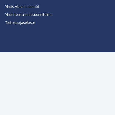
Yhdistyksen säännöt
Yhdenvertaisuussuunnitelma
Tietosuojaseloste