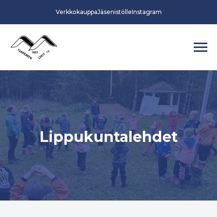
Verkkokauppa
Jäsenistölle
Instagram
Lippukuntalehdet