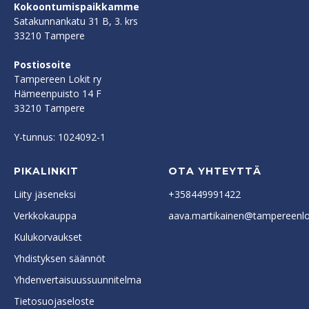
Kokoontumispaikkamme
Satakunnankatu 31 B, 3. krs
33210 Tampere
Postiosoite
Tampereen Lokit ry
Hämeenpuisto 14 F
33210 Tampere
Y-tunnus: 1024092-1
PIKALINKIT
OTA YHTEYTTÄ
Liity jäseneksi
+358449991422
Verkkokauppa
aava.martikainen@tampereenlok
Kulukorvaukset
Yhdistyksen säännöt
Yhdenvertaisuussuunnitelma
Tietosuojaseloste