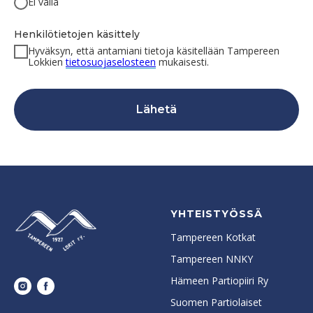
Ei väliä
Henkilötietojen käsittely
Hyväksyn, että antamiani tietoja käsitellään Tampereen
Lokkien
tietosuojaselosteen
mukaisesti.
Lähetä
YHTEISTYÖSSÄ
Tampereen Kotkat
Tampereen NNKY
Hämeen Partiopiiri Ry
Suomen Partiolaiset