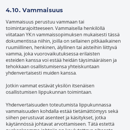
4.10. Vammaisuus
Vammaisuus perustuu vammaan tai
toimintarajoitteeseen. Vammaisella henkilöllä
viitataan YK:n vammaissopimuksen mukaisesti tässä
dokumentissa niihin, joilla on sellainen pitkäaikainen
ruumiillinen, henkinen, älyllinen tai aisteihin liittyvä
vamma, joka vuorovaikutuksessa erilaisten
esteiden kanssa voi estää heidän täysimääräisen ja
tehokkaan osallistumisensa yhteiskuntaan
yhdenvertaisesti muiden kanssa.
Jotkin vammat estävät yksilön itsenäisen
osallistumisen lippukunnan toimintaan.
Yhdenvertaisuuden toteutumista lippukunnassa
vammaisuuden kohdalla estää tietämättömyys sekä
siihen perustuvat asenteet ja käsitykset, jotka
käytännössä johtavat arvottamiseen. Tätä estettä