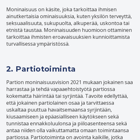
Moninaisuus on käsite, joka tarkoittaa ihmisen
ainutkertaisia ominaisuuksia, kuten yksilön terveyttä,
seksuaalisuuta, sukupuolta, alkuperää, uskontoa tai
etnistä taustaa. Moninaisuuden huomioon ottaminen
tarkoittaa ihmisten eroavaisuuksien kunnioittamista
turvallisessa ympäristössä.
2. Partiotoiminta
Partion moninaisuusvision 2021 mukaan jokainen saa
harrastaa ja tehdä vapaaehtoistyötä partiossa
kokematta häirintää tai syrjintää. Tavoite edellyttää,
että jokainen partiolainen osaa ja tarvittaessa
uskaltaa puuttua havaitsemaansa syrjintään,
kiusaamiseen ja epäasialliseen käytökseen sekä
tunnistaa ennakkoluulonsa ja piiloasenteensa sekä
antaa niiden olla vaikuttamatta omaan toimintaansa
partiossa. Partiotoiminta on avointa kaikille, jotka