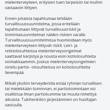
mielenterveyteen, erityisen tuen tarpeisiin tai muihin
vastaaviin liittyen.
Ennen jokaista tapahtumaa tehdään
turvallisuussuunnitelma, jossa eritellään
tapahtumaan liittyvät turvallisuusriskit ja
toimintasuunnitelmat näiden riskien varalle.
Turvallisuussuunnitelmissa huomioidaan myös
mielenterveyteen liittyvät riskit. Leiri- ja
retkiolosuhteissa mielenterveysongelmat
saattavat kärjistyä ja nousta esiin kotiolosuhteita
voimakkaammin. Joskus mielenterveysongelmien
oireilu partio- olosuhteissa on kotiolosuhteita
lievempää.
Mikäli yksilön terveydentila estää ryhmän turvallisen
tai mielekkään toiminnan, ei partiotoimintaan voi
osallistua ilman partiokummia tai muuta nimettyä
aikuista. Tukihenkilön järjestäminen on huoltajan
vastuulla.