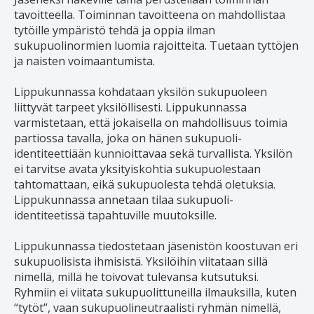
tavoitteella. Toiminnan tavoitteena on mahdollistaa
tytöille ympäristö tehdä ja oppia ilman
sukupuolinormien luomia rajoitteita. Tuetaan tyttöjen
ja naisten voimaantumista.
Lippukunnassa kohdataan yksilön sukupuoleen
liittyvät tarpeet yksilöllisesti. Lippukunnassa
varmistetaan, että jokaisella on mahdollisuus toimia
partiossa tavalla, joka on hänen sukupuoli-
identiteettiään kunnioittavaa sekä turvallista. Yksilön
ei tarvitse avata yksityiskohtia sukupuolestaan
tahtomattaan, eikä sukupuolesta tehdä oletuksia.
Lippukunnassa annetaan tilaa sukupuoli-
identiteetissä tapahtuville muutoksille.
Lippukunnassa tiedostetaan jäsenistön koostuvan eri
sukupuolisista ihmisistä. Yksilöihin viitataan sillä
nimellä, millä he toivovat tulevansa kutsutuksi.
Ryhmiin ei viitata sukupuolittuneilla ilmauksilla, kuten
“tytöt”, vaan sukupuolineutraalisti ryhmän nimellä,