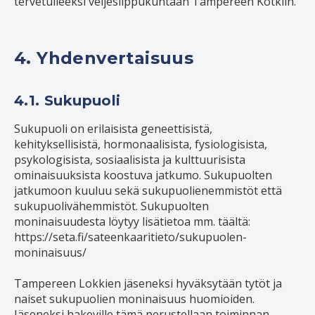
tervetulleeksi veljeslippukuntaan Tampereen Kotkiin.
4. Yhdenvertaisuus
4.1. Sukupuoli
Sukupuoli on erilaisista geneettisistä,
kehityksellisistä, hormonaalisista, fysiologisista,
psykologisista, sosiaalisista ja kulttuurisista
ominaisuuksista koostuva jatkumo. Sukupuolten
jatkumoon kuuluu sekä sukupuolienemmistöt että
sukupuolivähemmistöt. Sukupuolten
moninaisuudesta löytyy lisätietoa mm. täältä:
https://seta.fi/sateenkaaritieto/sukupuolen-
moninaisuus/
Tampereen Lokkien jäseneksi hyväksytään tytöt ja
naiset sukupuolien moninaisuus huomioiden.
Jäseneksi hakeville tämä perustellaan toiminnan