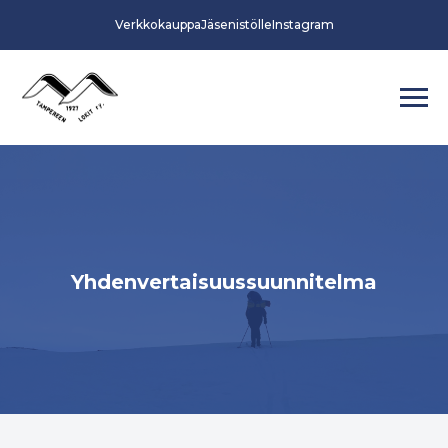
Verkkokauppa
Jäsenistölle
Instagram
Yhdenvertaisuussuunnitelma