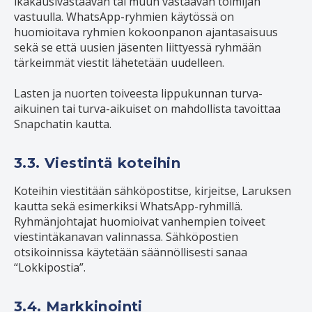
ikäkausivastaavan tai muun vastaavan toimijan
vastuulla. WhatsApp-ryhmien käytössä on
huomioitava ryhmien kokoonpanon ajantasaisuus
sekä se että uusien jäsenten liittyessä ryhmään
tärkeimmät viestit lähetetään uudelleen.
Lasten ja nuorten toiveesta lippukunnan turva-
aikuinen tai turva-aikuiset on mahdollista tavoittaa
Snapchatin kautta.
3.3. Viestintä koteihin
Koteihin viestitään sähköpostitse, kirjeitse, Laruksen
kautta sekä esimerkiksi WhatsApp-ryhmillä.
Ryhmänjohtajat huomioivat vanhempien toiveet
viestintäkanavan valinnassa. Sähköpostien
otsikoinnissa käytetään säännöllisesti sanaa
“Lokkipostia”.
3.4. Markkinointi