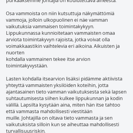
purkaaksemme johtajia on koulutettava aiheesta.
Osa vammoista on niin kutsuttuja näkymättömiä
vammoja, jolloin ulkopuolinen ei näe vamman
vaikutuksia vammaisen toimintakykyyn.
Lippukunnassa kunnioitetaan vammaisten omaa
arviota toimintakyvyn rajoista, jotka voivat olla
voimakkaastikin vaihtelevia eri aikoina. Aikuisten ja
nuorten
kohdalla vammainen tekee itse arvion
toimintakyvystään.
Lasten kohdalla itsearvion lisäksi pidämme aktiivista
yhteyttä vammaisten yksilöiden koteihin, jotta
ajantasainen tieto vamman vaikutuksesta sekä lapsen
suhtautumisesta siihen kulkee lippukunnan ja kodin
välillä. Lapsilta kysytään aina, miten hän itse tahtoo
että vammasta mahdollisesti viestitään
muille. Johtajilla on oltava tieto vammasta ja sen
vaikutuksista silloin kun se aiheuttaa mahdollisesti
turvallisuusriskin.