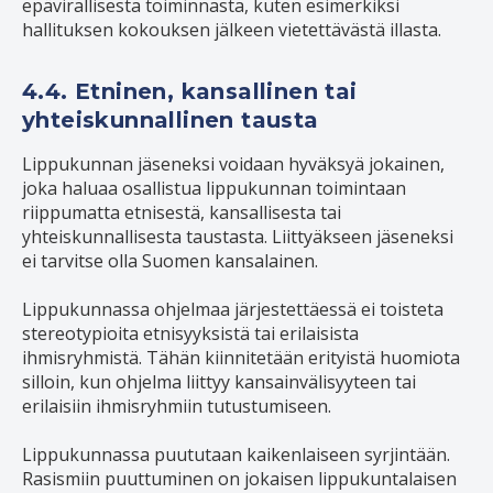
epävirallisesta toiminnasta, kuten esimerkiksi
hallituksen kokouksen jälkeen vietettävästä illasta.
4.4. Etninen, kansallinen tai
yhteiskunnallinen tausta
Lippukunnan jäseneksi voidaan hyväksyä jokainen,
joka haluaa osallistua lippukunnan toimintaan
riippumatta etnisestä, kansallisesta tai
yhteiskunnallisesta taustasta. Liittyäkseen jäseneksi
ei tarvitse olla Suomen kansalainen.
Lippukunnassa ohjelmaa järjestettäessä ei toisteta
stereotypioita etnisyyksistä tai erilaisista
ihmisryhmistä. Tähän kiinnitetään erityistä huomiota
silloin, kun ohjelma liittyy kansainvälisyyteen tai
erilaisiin ihmisryhmiin tutustumiseen.
Lippukunnassa puututaan kaikenlaiseen syrjintään.
Rasismiin puuttuminen on jokaisen lippukuntalaisen