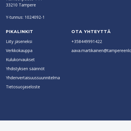
33210 Tampere
Y-tunnus: 1024092-1
PIKALINKIT
OTA YHTEYTTÄ
Liity jäseneksi
+358449991422
Verkkokauppa
aava.martikainen@tampereenlok
Kulukorvaukset
Yhdistyksen säännöt
Yhdenvertaisuussuunnitelma
Tietosuojaseloste