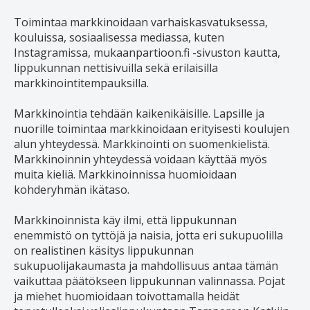
Toimintaa markkinoidaan varhaiskasvatuksessa,
kouluissa, sosiaalisessa mediassa, kuten
Instagramissa, mukaanpartioon.fi -sivuston kautta,
lippukunnan nettisivuilla sekä erilaisilla
markkinointitempauksilla.
Markkinointia tehdään kaikenikäisille. Lapsille ja
nuorille toimintaa markkinoidaan erityisesti koulujen
alun yhteydessä. Markkinointi on suomenkielistä.
Markkinoinnin yhteydessä voidaan käyttää myös
muita kieliä. Markkinoinnissa huomioidaan
kohderyhmän ikätaso.
Markkinoinnista käy ilmi, että lippukunnan
enemmistö on tyttöjä ja naisia, jotta eri sukupuolilla
on realistinen käsitys lippukunnan
sukupuolijakaumasta ja mahdollisuus antaa tämän
vaikuttaa päätökseen lippukunnan valinnassa. Pojat
ja miehet huomioidaan toivottamalla heidät