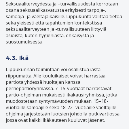
Seksuaaliterveydestä ja –turvallisuudesta kerrotaan
osana seksuaalikasvatusta erityisesti tarpoja-,
samoaja- ja vaeltajaikäisille. Lippukunta välittää tietoa
sekä yleisesti että tapahtumien kontekstissa
seksuaaliterveyteen ja -turvallisuuteen liittyviä
asioista, kuten hygieniasta, ehkäisystä ja
suostumuksesta.
4.3. Ikä
Lippukunnan toimintaan voi osallistua iästä
riippumatta. Alle kouluikäiset voivat harrastaa
partiota yhdessä huoltajan kanssa
perhepartioryhmässä. 7–15-vuotiaat harrastavat
partio-ohjelman mukaisesti ikäkausiryhmissä, jotka
muodostetaan syntymävuoden mukaan. 15–18-
vuotiaille samoajille sekä 18-22- vuotiaille vaeltajille
ohjelma järjestetään luotsien johdolla putkivartiossa,
jossa ovat kaikki ikäkauteen kuuluvat jäsenet.