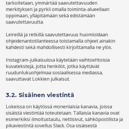
tarkoitetaan, ymmärtää saavutettavuuden
merkityksen ja pyrkii omalla toiminta-alueellaan
oppimaan, ylläpitämään sekä edistämään
saavutettavuutta.
Leireillä ja retkillä saavutettavuus huomioidaan
ohjeidenantotilanteessa toistamalla ohjeet ainakin
kahdesti sekä mahdollisesti kirjoittamalla ne ylös.
Instagram-julkaisuissa käytetään vaihtoehtoisia
kuvatekstejä, jotta henkilöt, jotka käyttävät
ruudunlukuohjelmaa sosiaalisessa mediassa,
saavuttavat Lokkien julkaisut.
3.2. Sisäinen viestintä
Lokeissa on käytössä monenlaisia kanavia, joissa
sisäistä viestintää toteutetaan. Tällaisia kanavia ovat
esimerkiksi ilmoitustaulu, nettisivut, sähköpostilista ja
pikaviestintä sovellus Slack. Osa sisäisestä