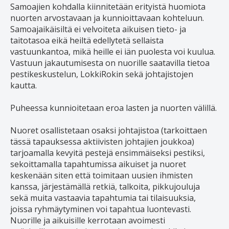
Samoajien kohdalla kiinnitetään erityistä huomiota
nuorten arvostavaan ja kunnioittavaan kohteluun.
Samoajaikäisiltä ei velvoiteta aikuisen tieto- ja
taitotasoa eikä heiltä edellytetä sellaista
vastuunkantoa, mikä heille ei iän puolesta voi kuulua.
Vastuun jakautumisesta on nuorille saatavilla tietoa
pestikeskustelun, LokkiRokin sekä johtajistojen
kautta.
Puheessa kunnioitetaan eroa lasten ja nuorten välillä.
Nuoret osallistetaan osaksi johtajistoa (tarkoittaen
tässä tapauksessa aktiivisten johtajien joukkoa)
tarjoamalla kevyitä pestejä ensimmäiseksi pestiksi,
sekoittamalla tapahtumissa aikuiset ja nuoret
keskenään siten että toimitaan uusien ihmisten
kanssa, järjestämällä retkiä, talkoita, pikkujouluja
sekä muita vastaavia tapahtumia tai tilaisuuksia,
joissa ryhmäytyminen voi tapahtua luontevasti.
Nuorille ja aikuisille kerrotaan avoimesti