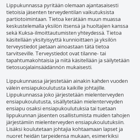
Lippukunnassa pyritään olemaan ajantasaisesti
tietoisia jäsenten terveydentilan vaikutuksista
partiotoimintaan. Tietoa kerätään muun muassa
keskustelemalla yksilön itsensä ja huoltajien kanssa
sekä Kuksa-ilmoittautumisten yhteydessä. Tietoa
käsitellään yksityisyyttä kunnioittaen ja yksilön
terveystiedot jaetaan ainoastaan tätä tietoa
tarvitseville. Terveystiedot ovat tilanne- tai
tapahtumakohtaisia ja niitä käsitellään ja säilytetään
tietosuojalainsäädännön mukaisesti.
Lippukunnassa järjestetään ainakin kahden vuoden
välein ensiapukoulutusta kaikille johtajille.
Lippukunnassa joko järjestetään mielenterveyden
ensiapukoulutusta, sisällytetään mielenterveyden
ensiapu osaksi ensiapukoulutuksia tai tuetaan
lippukunnan jäsenten osallistumista muiden tahojen
järjestämiin mielenterveyden ensiapukoulutuksiin.
Lisäksi koulutetaan johtajia kohtaamaan lapset ja
nuoret heidän tarpeidensa mukaan, esimerkiksi