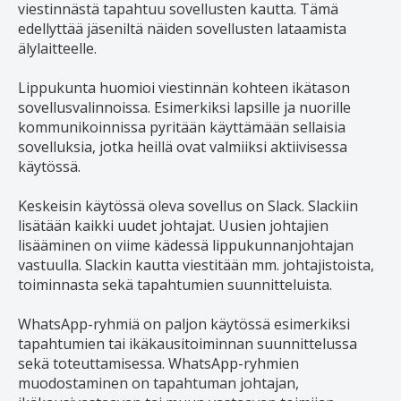
viestinnästä tapahtuu sovellusten kautta. Tämä
edellyttää jäseniltä näiden sovellusten lataamista
älylaitteelle.
Lippukunta huomioi viestinnän kohteen ikätason
sovellusvalinnoissa. Esimerkiksi lapsille ja nuorille
kommunikoinnissa pyritään käyttämään sellaisia
sovelluksia, jotka heillä ovat valmiiksi aktiivisessa
käytössä.
Keskeisin käytössä oleva sovellus on Slack. Slackiin
lisätään kaikki uudet johtajat. Uusien johtajien
lisääminen on viime kädessä lippukunnanjohtajan
vastuulla. Slackin kautta viestitään mm. johtajistoista,
toiminnasta sekä tapahtumien suunnitteluista.
WhatsApp-ryhmiä on paljon käytössä esimerkiksi
tapahtumien tai ikäkausitoiminnan suunnittelussa
sekä toteuttamisessa. WhatsApp-ryhmien
muodostaminen on tapahtuman johtajan,