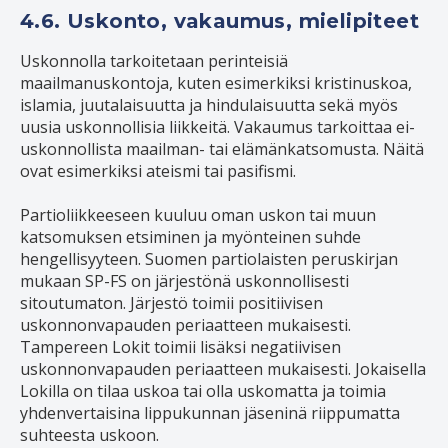
4.6. Uskonto, vakaumus, mielipiteet
Uskonnolla tarkoitetaan perinteisiä
maailmanuskontoja, kuten esimerkiksi kristinuskoa,
islamia, juutalaisuutta ja hindulaisuutta sekä myös
uusia uskonnollisia liikkeitä. Vakaumus tarkoittaa ei-
uskonnollista maailman- tai elämänkatsomusta. Näitä
ovat esimerkiksi ateismi tai pasifismi.
Partioliikkeeseen kuuluu oman uskon tai muun
katsomuksen etsiminen ja myönteinen suhde
hengellisyyteen. Suomen partiolaisten peruskirjan
mukaan SP-FS on järjestönä uskonnollisesti
sitoutumaton. Järjestö toimii positiivisen
uskonnonvapauden periaatteen mukaisesti.
Tampereen Lokit toimii lisäksi negatiivisen
uskonnonvapauden periaatteen mukaisesti. Jokaisella
Lokilla on tilaa uskoa tai olla uskomatta ja toimia
yhdenvertaisina lippukunnan jäseninä riippumatta
suhteesta uskoon.