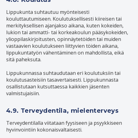
Lippukunta suhtautuu myönteisesti
kouluttautumiseen. Koulutuksellisesti kiireisen tai
merkityksellisen ajanjakso aikana, kuten kokeiden,
lukion tai ammatti- tai korkeakoulun pääsykokeiden,
ylioppilaskirjoitusten, opinnäytetöiden tai muiden
vastaavien koulutukseen liittyvien töiden aikana,
lippukuntatyön vähentäminen on mahdollista, eikä
sitä paheksuta.
Lippukunnassa suhtaudutaan eri koulutuksiin tai
koulutusasteisiin tasavertaisesti. Lippukunnasta
osallistutaan kutsuttaessa kaikkien jäsenten
valmistujaisiin.
4.9. Terveydentila, mielenterveys
Terveydentilalla viitataan fyysiseen ja psyykkiseen
hyvinvointiin kokonaisvaltaisesti.