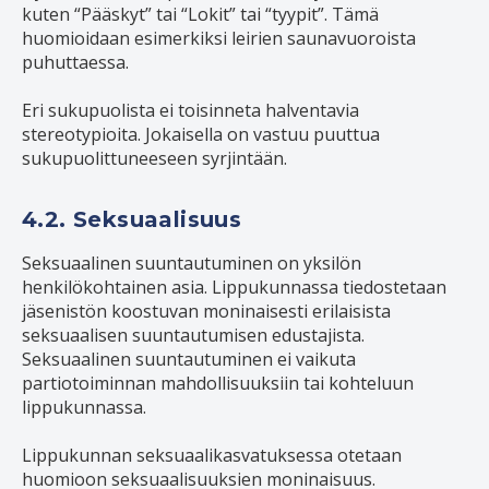
kuten “Pääskyt” tai “Lokit” tai “tyypit”. Tämä
huomioidaan esimerkiksi leirien saunavuoroista
puhuttaessa.
Eri sukupuolista ei toisinneta halventavia
stereotypioita. Jokaisella on vastuu puuttua
sukupuolittuneeseen syrjintään.
4.2. Seksuaalisuus
Seksuaalinen suuntautuminen on yksilön
henkilökohtainen asia. Lippukunnassa tiedostetaan
jäsenistön koostuvan moninaisesti erilaisista
seksuaalisen suuntautumisen edustajista.
Seksuaalinen suuntautuminen ei vaikuta
partiotoiminnan mahdollisuuksiin tai kohteluun
lippukunnassa.
Lippukunnan seksuaalikasvatuksessa otetaan
huomioon seksuaalisuuksien moninaisuus.