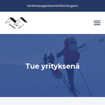
Verkkokauppa
Jäsenistölle
Instagram
Tue yrityksenä