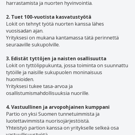
harrastamista ja nuorten hyvinvointia.
2. Tuet 100-vuotista kasvatustyötä
Lokit on tehnyt työtä nuorten kanssa lähes
vuosisadan ajan.
Yrityksesi on mukana kantamassa tätä perinnettä
seuraaville sukupolville.
3. Edistät tyttöjen ja naisten osallisuutta
Lokit on tyttölippukunta, jossa toiminta on suunnattu
tytöille ja naisille sukupuolen moninaisuus
huomioiden.
Yrityksesi tukee tasa-arvoa ja
osallistumismahdollisuuksia nuorille.
4. Vastuullinen ja arvopohjainen kumppani
Partio on yksi Suomen tunnetuimmista ja
luotettavimmista nuorisojärjestöistä.
Yhteistyö partion kanssa on yritykselle selkeä osa
vastuullisuustyötä.