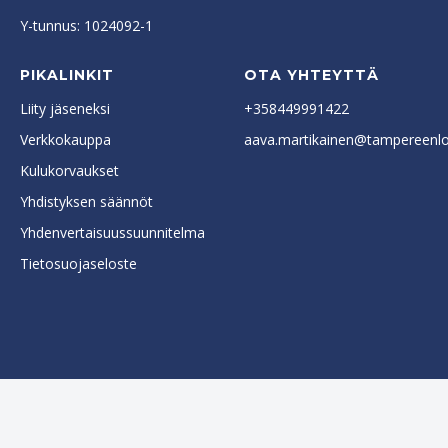
Y-tunnus: 1024092-1
PIKALINKIT
OTA YHTEYTTÄ
Liity jäseneksi
+358449991422
Verkkokauppa
aava.martikainen@tampereenlok
Kulukorvaukset
Yhdistyksen säännöt
Yhdenvertaisuussuunnitelma
Tietosuojaseloste