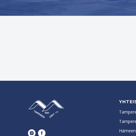
YHTEI
Tampere
Tamper
Hämeen P