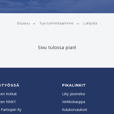
Etusivu
Tue toimintaamme
Lahjoita
→
→
Sivu tulossa pian!
STYÖSSÄ
PIKALINKIT
en Kotkat
Liity jäseneksi
een NNKY
Verkkokauppa
artiopiiri Ry
Kulukorvaukset