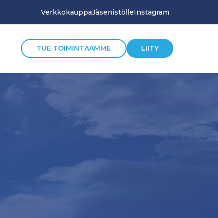
Verkkokauppa
Jäsenistölle
Instagram
TUE TOIMINTAAMME
LIITY