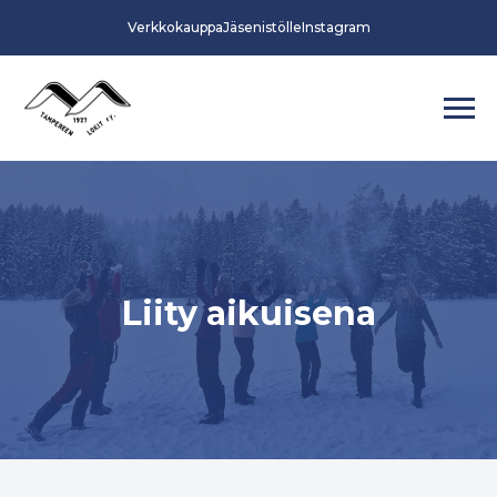
Verkkokauppa
Jäsenistölle
Instagram
Liity aikuisena