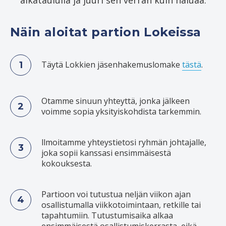
Näin aloitat partion Lokeissa
Täytä Lokkien jäsenhakemuslomake
tästä
.
Otamme sinuun yhteyttä, jonka jälkeen
voimme sopia yksityiskohdista tarkemmin.
llmoitamme yhteystietosi ryhmän johtajalle,
joka sopii kanssasi ensimmäisestä
kokouksesta.
Partioon voi tutustua neljän viikon ajan
osallistumalla viikkotoimintaan, retkille tai
tapahtumiin. Tutustumisaika alkaa
ensimmäisestä osallistumiskerrasta, eikä