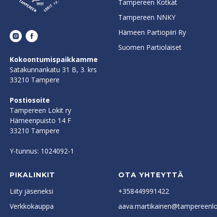
Tampereen Kotkat
Tampereen NNKY
Hämeen Partiopiiri Ry
Suomen Partiolaiset
Kokoontumispaikkamme
Satakunnankatu 31 B, 3. krs
33210 Tampere
Postiosoite
Tampereen Lokit ry
Hämeenpuisto 14 F
33210 Tampere
Y-tunnus: 1024092-1
PIKALINKIT
OTA YHTEYTTÄ
Liity jäseneksi
+358449991422
Verkkokauppa
aava.martikainen@tampereenlok