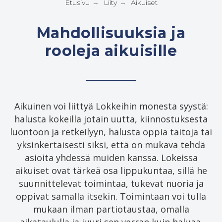
Etusivu
Liity
Aikuiset
→
→
Mahdollisuuksia ja
rooleja aikuisille
Aikuinen voi liittyä Lokkeihin monesta syystä:
halusta kokeilla jotain uutta, kiinnostuksesta
luontoon ja retkeilyyn, halusta oppia taitoja tai
yksinkertaisesti siksi, että on mukava tehdä
asioita yhdessä muiden kanssa. Lokeissa
aikuiset ovat tärkeä osa lippukuntaa, sillä he
suunnittelevat toimintaa, tukevat nuoria ja
oppivat samalla itsekin. Toimintaan voi tulla
mukaan ilman partiotaustaa, omalla
aikataululla ja juuri sen verran kuin haluaa.