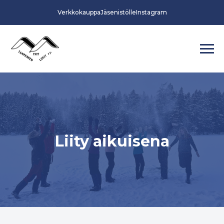
Verkkokauppa
Jäsenistölle
Instagram
Liity aikuisena