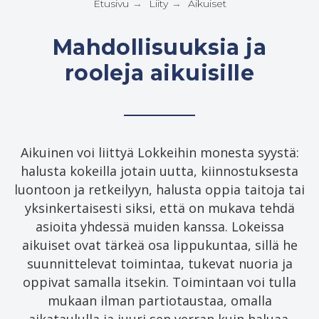
Etusivu
Liity
Aikuiset
→
→
Mahdollisuuksia ja
rooleja aikuisille
Aikuinen voi liittyä Lokkeihin monesta syystä:
halusta kokeilla jotain uutta, kiinnostuksesta
luontoon ja retkeilyyn, halusta oppia taitoja tai
yksinkertaisesti siksi, että on mukava tehdä
asioita yhdessä muiden kanssa. Lokeissa
aikuiset ovat tärkeä osa lippukuntaa, sillä he
suunnittelevat toimintaa, tukevat nuoria ja
oppivat samalla itsekin. Toimintaan voi tulla
mukaan ilman partiotaustaa, omalla
aikataululla ja juuri sen verran kuin haluaa.