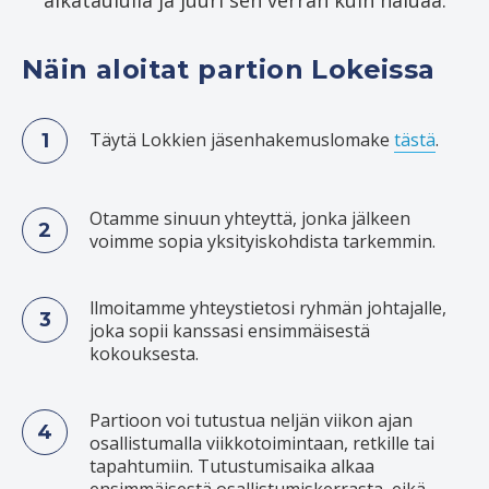
Näin aloitat partion Lokeissa
Täytä Lokkien jäsenhakemuslomake
tästä
.
Otamme sinuun yhteyttä, jonka jälkeen
voimme sopia yksityiskohdista tarkemmin.
llmoitamme yhteystietosi ryhmän johtajalle,
joka sopii kanssasi ensimmäisestä
kokouksesta.
Partioon voi tutustua neljän viikon ajan
osallistumalla viikkotoimintaan, retkille tai
tapahtumiin. Tutustumisaika alkaa
ensimmäisestä osallistumiskerrasta, eikä