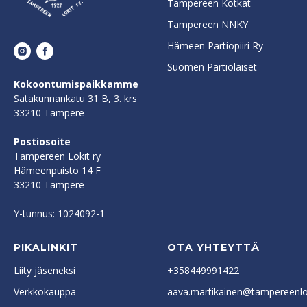
Tampereen Kotkat
Tampereen NNKY
Hämeen Partiopiiri Ry
Suomen Partiolaiset
Kokoontumispaikkamme
Satakunnankatu 31 B, 3. krs
33210 Tampere
Postiosoite
Tampereen Lokit ry
Hämeenpuisto 14 F
33210 Tampere
Y-tunnus: 1024092-1
PIKALINKIT
OTA YHTEYTTÄ
Liity jäseneksi
+358449991422
Verkkokauppa
aava.martikainen@tampereenlok