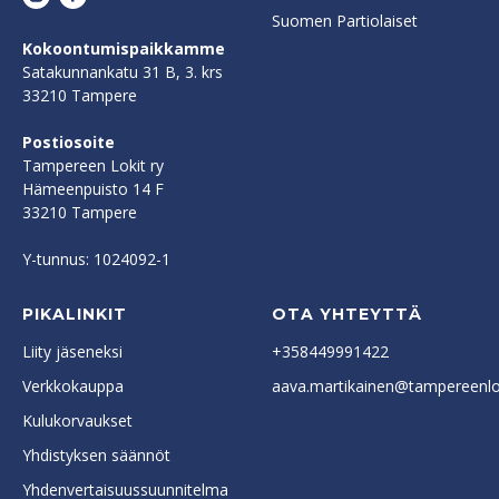
Suomen Partiolaiset
Kokoontumispaikkamme
Satakunnankatu 31 B, 3. krs
33210 Tampere
Postiosoite
Tampereen Lokit ry
Hämeenpuisto 14 F
33210 Tampere
Y-tunnus: 1024092-1
PIKALINKIT
OTA YHTEYTTÄ
Liity jäseneksi
+358449991422
Verkkokauppa
aava.martikainen@tampereenlok
Kulukorvaukset
Yhdistyksen säännöt
Yhdenvertaisuussuunnitelma