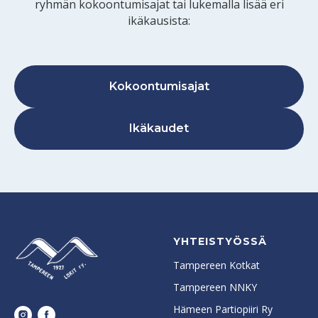
ryhmän kokoontumisajat tai lukemalla lisää eri
ikäkausista:
Kokoontumisajat
Ikäkaudet
YHTEISTYÖSSÄ
Tampereen Kotkat
Tampereen NNKY
Hämeen Partiopiiri Ry