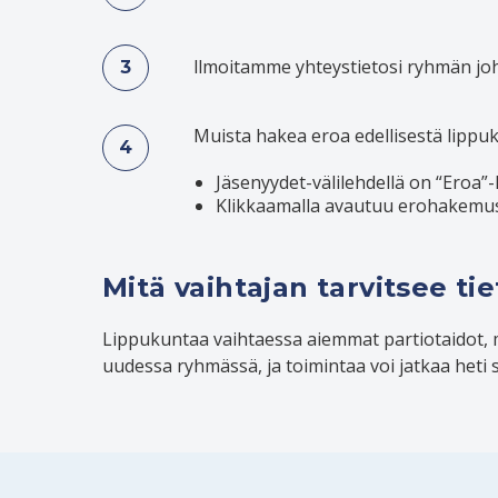
llmoitamme yhteystietosi ryhmän joh
Muista hakea eroa edellisestä lippuk
Jäsenyydet-välilehdellä on “Eroa”-l
Klikkaamalla avautuu erohakemus, 
Mitä vaihtajan tarvitsee ti
Lippukuntaa vaihtaessa aiemmat partiotaidot, 
uudessa ryhmässä, ja toimintaa voi jatkaa het