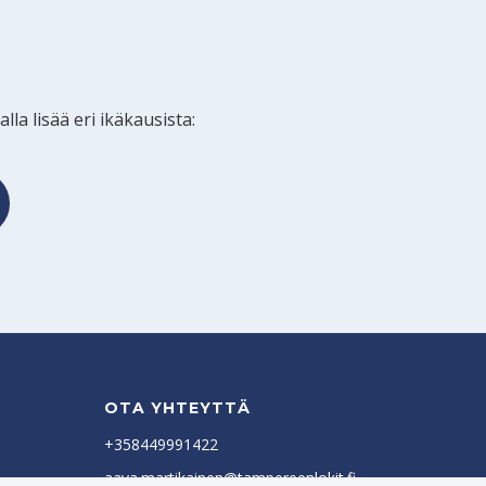
a lisää eri ikäkausista:
OTA YHTEYTTÄ
+358449991422
aava.martikainen@tampereenlokit.fi