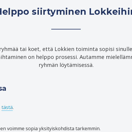
Helppo siirtyminen Lokkeihi
yhmää tai koet, että Lokkien toiminta sopisi sinulle
aihtaminen on helppo prosessi. Autamme mielellämme
ryhmän löytämisessä.
sa
e
tästä
.
een voimme sopia yksityiskohdista tarkemmin.