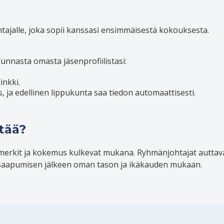
tajalle, joka sopii kanssasi ensimmäisestä kokouksesta.
unnasta omasta jäsenprofiilistasi:
inkki.
ja edellinen lippukunta saa tiedon automaattisesti.
etää?
merkit ja kokemus kulkevat mukana. Ryhmänjohtajat auttava
i saapumisen jälkeen oman tason ja ikäkauden mukaan.