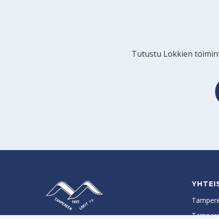
Tutustu Lokkien toimint
YHTEI
Tampere
Tamper