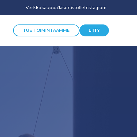
Verkkokauppa
Jäsenistölle
Instagram
TUE TOIMINTAAMME
LIITY