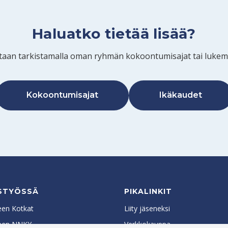
Haluatko tietää lisää?
aan tarkistamalla oman ryhmän kokoontumisajat tai lukemall
Kokoontumisajat
Ikäkaudet
STYÖSSÄ
PIKALINKIT
en Kotkat
Liity jäseneksi
een NNKY
Verkkokauppa