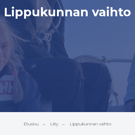
Lippukunnan vaihto
Etusivu
Liity
Lippukunnan vaihto
→
→